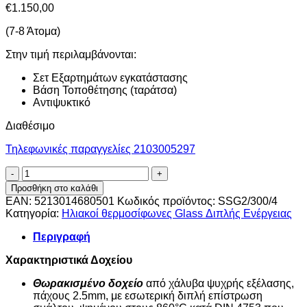
€
1.150,00
(7-8 Άτομα)
Στην τιμή περιλαμβάνονται:
Σετ Εξαρτημάτων εγκατάστασης
Βάση Τοποθέτησης (ταράτσα)
Αντιψυκτικό
Διαθέσιμο
Τηλεφωνικές παραγγελίες 2103005297
Ηλιακός
Θερμοσίφωνας
Προσθήκη στο καλάθι
Super
EAN:
5213014680501
Κωδικός προϊόντος:
SSG2/300/4
Solar
Κατηγορία:
Ηλιακοί θερμοσίφωνες Glass Διπλής Ενέργειας
300L
Διπλής
Περιγραφή
Ενέργειας
Επιλεκτικός
Χαρακτηριστικά Δοχείου
Glass
4m²
Θωρακισμένο δοχείο
από χάλυβα ψυχρής εξέλασης,
ποσότητα
πάχους 2.5mm, με εσωτερική διπλή επίστρωση