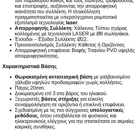
του παραθύρου καθώς και τους σωλήνες τροφοδοσίας
και επιστροφής, αυξάνοντας την απορροφητική
ικανότητα του συλλέκτη. Η συγκόλληση
πραγματοποιείται με υπερσύγχρονο ρομποτικό
εξοπλισμό τεχνολογίας
laser
.
Απορροφητής Συλλέκτη
: Χάλκινος Τύπου σχάρας
κολλημένος με τεχνολογία LASER με Ø8 σωληνάκια.
Έισοδοι – Έξοδοι Συλλέκτη: Ø22.
Προσανατολισμός Συλλέκτη: Κάθετος ή Οριζόντιος
Απορροφητική επιφάνεια: Βαφής Τιτανίου PVD υψηλής
απορροφητικότητας.
Χαρακτηριστικά Βάσης
Θωρακισμένη αντισεισμική βάση
με γαλβανισμένο
χάλυβα υψηλών προδιαγραφών χωρίς κολλήσεις.
Πάχος 20mm.
Δοκιμασμένη επί 3 στο βάρος του ηλιακού.
Ξεχωριστές
βάσεις στήριξης
για εύκολη
συναρμολόγηση σε οριζόντια ή επικλινή επιφάνεια.
Σχεδιασμένη με τις πιο σύγχρονες
υπολογιστικές
μεθόδους
, όπου υποβάλλεται σε φυσικούς και
ηλεκτρονικούς ελέγχους για την στατικότατα σε ακραίες
καιρικές συνθήκες.