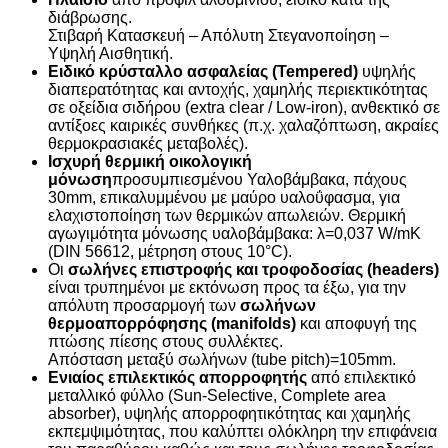
διάβρωσης.
Στιβαρή Κατασκευή – Απόλυτη Στεγανοποίηση –
Υψηλή Αισθητική.
Ειδικό κρύσταλλο ασφαλείας (Tempered)
υψηλής
διαπερατότητας και αντοχής, χαμηλής περιεκτικότητας
σε οξείδια σιδήρου (extra clear / Low-iron), ανθεκτικό σε
αντίξοες καιρικές συνθήκες (π.χ. χαλαζόπτωση, ακραίες
θερμοκρασιακές μεταβολές).
Ισχυρή θερμική οικολογική
μόνωση
προσυμπιεσμένου Υαλοβάμβακα, πάχους
30mm, επικαλυμμένου με μαύρο υαλοΰφασμα, για
ελαχιστοποίηση των θερμικών απωλειών. Θερμική
αγωγιμότητα μόνωσης υαλοβάμβακα: λ=0,037 W/mK
(DIN 56612, μέτρηση στους 10°C).
Οι
σωλήνες επιστροφής και τροφοδοσίας (headers)
είναι τρυπημένοι με εκτόνωση προς τα έξω, για την
απόλυτη προσαρμογή των
σωλήνων
θερμοαπορρόφησης (manifolds)
και αποφυγή της
πτώσης πίεσης στους συλλέκτες.
Απόσταση μεταξύ σωλήνων (tube pitch)=105mm.
Ενιαίος επιλεκτικός απορροφητής
από επιλεκτικό
μεταλλικό φύλλο (Sun-Selective, Complete area
absorber), υψηλής απορροφητικότητας και χαμηλής
εκπεμψιμότητας, που καλύπτει ολόκληρη την επιφάνεια